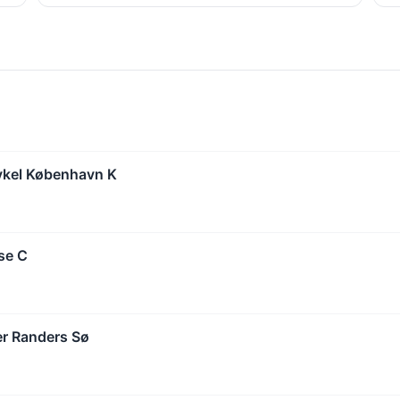
ykel København K
se C
er Randers Sø