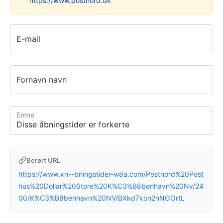
https://www.postnord.dk
E-mail
Fornavn navn
Emne
Berørt URL
https://www.xn--bningstider-w8a.com/Postnord%20Post
hus%20Dollar%20Store%20K%C3%B8benhavn%20Nv/24
00/K%C3%B8benhavn%20NV/BXkd7kon2nNOOrtL