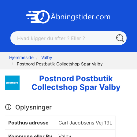
Hjemmeside
Valby
Postnord Postbutik Collectshop Spar Valby
Postnord Postbutik
Collectshop Spar Valby
Oplysninger
Posthus adresse
Carl Jacobsens Vej 19L
Kommune eller By
Valby