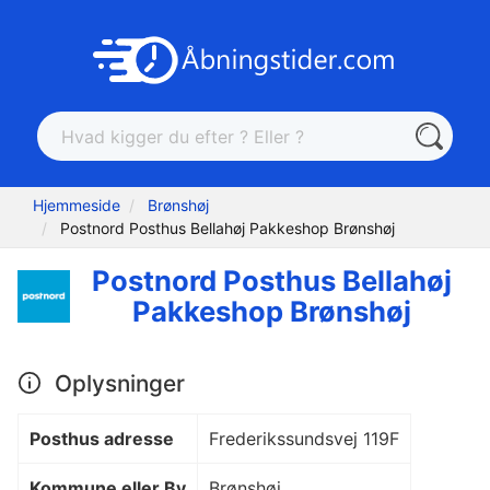
Hjemmeside
Brønshøj
Postnord Posthus Bellahøj Pakkeshop Brønshøj
Postnord Posthus Bellahøj
Pakkeshop Brønshøj
Oplysninger
Posthus adresse
Frederikssundsvej 119F
Kommune eller By
Brønshøj