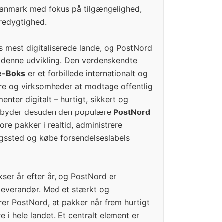
Danmark med fokus på tilgængelighed,
æredygtighed.
s mest digitaliserede lande, og PostNord
g denne udvikling. Den verdenskendte
e-Boks
er et forbillede internationalt og
ere og virksomheder at modtage offentlig
nter digitalt – hurtigt, sikkert og
tilbyder desuden den populære
PostNord
ore pakker i realtid, administrere
ngssted og købe forsendelseslabels
ser år efter år, og PostNord er
leverandør. Med et stærkt og
rer PostNord, at pakker når frem hurtigt
 i hele landet. Et centralt element er