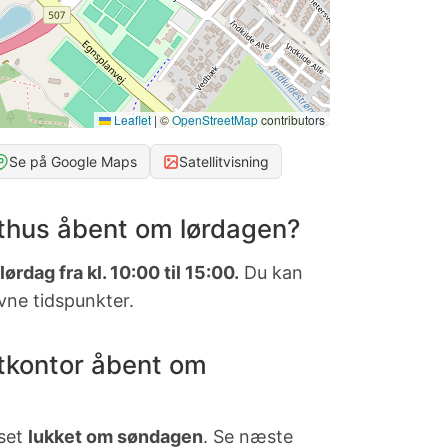
Leaflet
|
©
OpenStreetMap
contributors
Se på Google Maps
Satellitvisning
thus åbent om lørdagen?
ørdag fra kl. 10:00 til 15:00.
Du kan
vne tidspunkter.
tkontor åbent om
uset
lukket om søndagen
. Se næste