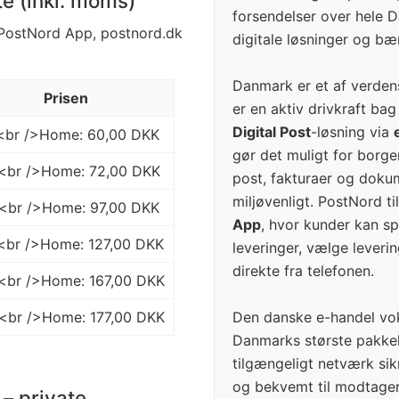
te (inkl. moms)
forsendelser over hele 
a PostNord App, postnord.dk
digitale løsninger og b
Danmark er et af verden
Prisen
er en aktiv drivkraft ba
Digital Post
-løsning via
K<br />Home: 60,00 DKK
gør det muligt for borg
K<br />Home: 72,00 DKK
post, fakturaer og dokume
miljøvenligt. PostNord 
K<br />Home: 97,00 DKK
App
, hvor kunder kan sp
K<br />Home: 127,00 DKK
leveringer, vælge leveri
direkte fra telefonen.
K<br />Home: 167,00 DKK
Den danske e-handel vok
K<br />Home: 177,00 DKK
Danmarks største pakke
tilgængeligt netværk sik
og bekvemt til modtagere
– private