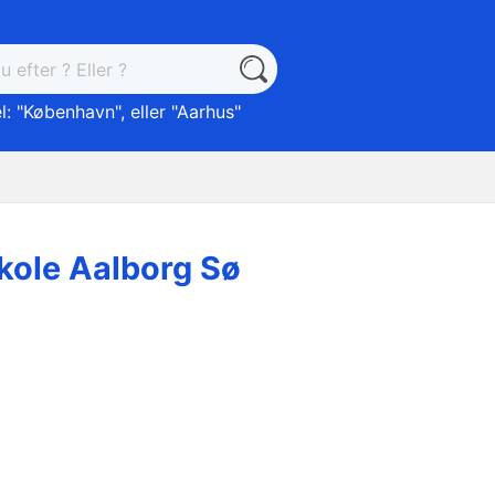
: "
København
", eller "
Aarhus
"
kole Aalborg Sø