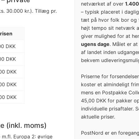
netværket af over
1.400
. 30.000 kr.). Tillæg pr.
– typisk placeret i dagli
tæt på hvor folk bor og
højt tempo sit netværk 
risen
giver mulighed for at h
ugens dage
. Målet er a
00 DKK
af landet inden udgangen
00 DKK
bekvem udleveringsmuli
00 DKK
Priserne for forsendelser
koster et almindeligt fr
00 DKK
mens en Postpakke Colle
00 DKK
45,00 DKK for pakker op 
individuelle prisaftaler. 
aktuelle priser.
te (inkl. moms)
PostNord er en foregan
e m.fl. Europa 2: øvrige