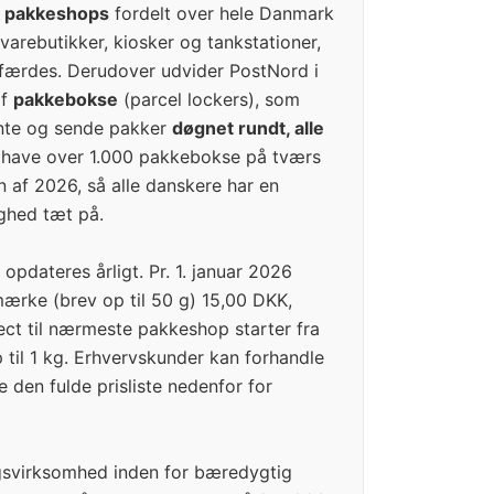
 pakkeshops
fordelt over hele Danmark
gvarebutikker, kiosker og tankstationer,
 færdes. Derudover udvider PostNord i
af
pakkebokse
(parcel lockers), som
ente og sende pakker
døgnet rundt, alle
t have over 1.000 pakkebokse på tværs
 af 2026, så alle danskere har en
ghed tæt på.
 opdateres årligt. Pr. 1. januar 2026
imærke (brev op til 50 g) 15,00 DKK,
ct til nærmeste pakkeshop starter fra
til 1 kg. Erhvervskunder kan forhandle
Se den fulde prisliste nedenfor for
gsvirksomhed inden for bæredygtig