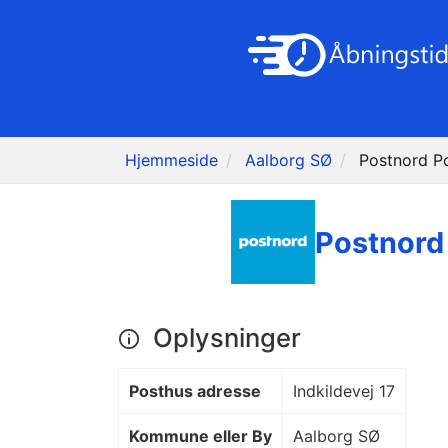
Hjemmeside
Aalborg SØ
Postnord P
Postnord
Oplysninger
Posthus adresse
Indkildevej 17
Kommune eller By
Aalborg SØ