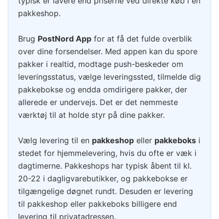
typisk er lavere end priserne ved direkte køb i en
pakkeshop.
Brug
PostNord App
for at få det fulde overblik
over dine forsendelser. Med appen kan du spore
pakker i realtid, modtage push-beskeder om
leveringsstatus, vælge leveringssted, tilmelde dig
pakkebokse og endda omdirigere pakker, der
allerede er undervejs. Det er det nemmeste
værktøj til at holde styr på dine pakker.
Vælg levering til en
pakkeshop
eller
pakkeboks
i
stedet for hjemmelevering, hvis du ofte er væk i
dagtimerne. Pakkeshops har typisk åbent til kl.
20-22 i dagligvarebutikker, og pakkebokse er
tilgængelige døgnet rundt. Desuden er levering
til pakkeshop eller pakkeboks billigere end
levering til privatadressen.