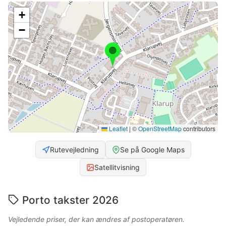
+
−
Leaflet
|
©
OpenStreetMap
contributors
Rutevejledning
Se på Google Maps
Satellitvisning
Porto takster 2026
Vejledende priser, der kan ændres af postoperatøren.