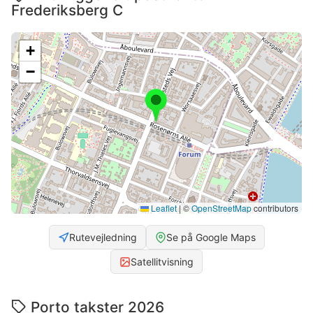
Frederiksberg C
+
−
Leaflet
|
©
OpenStreetMap
contributors
Rutevejledning
Se på Google Maps
Satellitvisning
Porto takster 2026