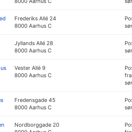
8000 Aarhus C
søn
Med
Frederiks Allé 24
Po
8000 Aarhus C
søn
Jyllands Allé 28
Po
8000 Aarhus C
søn
hus
Vester Allé 9
Po
8000 Aarhus C
fra
sø
us
Fredensgade 45
Po
8000 Aarhus C
søn
en
Nordborggade 20
Po