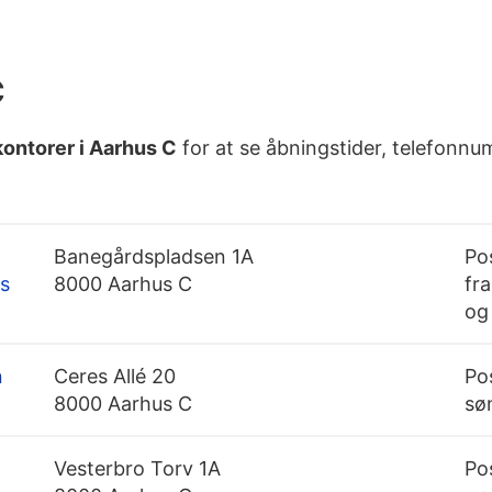
C
kontorer i Aarhus C
for at se åbningstider, telefonnum
Banegårdspladsen 1A
Po
s
8000 Aarhus C
fra
og
n
Ceres Allé 20
Po
8000 Aarhus C
søn
Vesterbro Torv 1A
Po