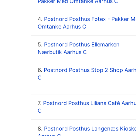
Pakker Med Omtanke Aarhus C
4.
Postnord Posthus Føtex - Pakker 
Omtanke Aarhus C
5.
Postnord Posthus Ellemarken
Nærbutik Aarhus C
6.
Postnord Posthus Stop 2 Shop Aar
C
7.
Postnord Posthus Lilians Café Aarh
C
8.
Postnord Posthus Langenæs Kiosk