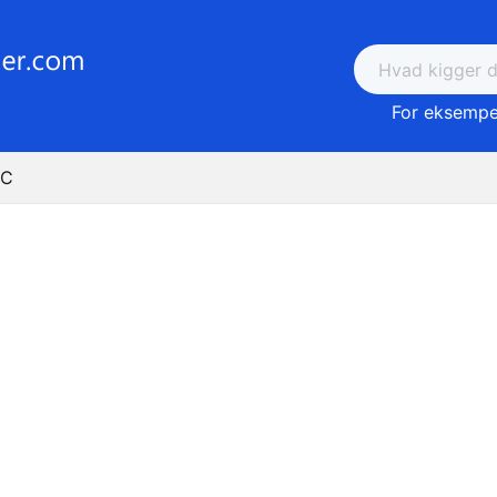
For eksempel
 C