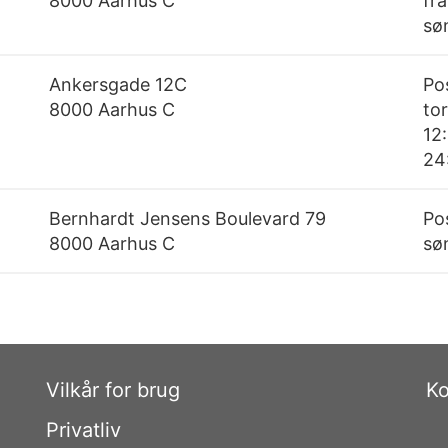
8000 Aarhus C
fra
søn
Ankersgade 12C
Po
8000 Aarhus C
to
12:
24
Bernhardt Jensens Boulevard 79
Po
8000 Aarhus C
søn
Vilkår for brug
Ko
Privatliv