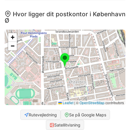
Hvor ligger dit postkontor i København
Ø
+
−
Leaflet
|
©
OpenStreetMap
contributors
Rutevejledning
Se på Google Maps
Satellitvisning