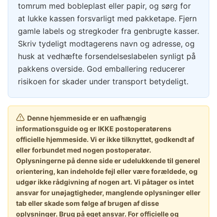
tomrum med bobleplast eller papir, og sørg for
at lukke kassen forsvarligt med pakketape. Fjern
gamle labels og stregkoder fra genbrugte kasser.
Skriv tydeligt modtagerens navn og adresse, og
husk at vedhæfte forsendelseslabelen synligt på
pakkens overside. God emballering reducerer
risikoen for skader under transport betydeligt.
Denne hjemmeside er en uafhængig
informationsguide og er IKKE postoperatørens
officielle hjemmeside. Vi er ikke tilknyttet, godkendt af
eller forbundet med nogen postoperatør.
Oplysningerne på denne side er udelukkende til generel
orientering, kan indeholde fejl eller være forældede, og
udgør ikke rådgivning af nogen art. Vi påtager os intet
ansvar for unøjagtigheder, manglende oplysninger eller
tab eller skade som følge af brugen af disse
oplysninger. Brug på eget ansvar. For officielle og