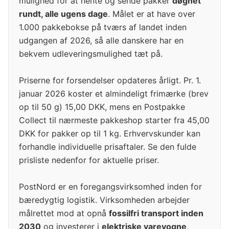
mulighed for at hente og sende pakker
døgnet
rundt, alle ugens dage
. Målet er at have over
1.000 pakkebokse på tværs af landet inden
udgangen af 2026, så alle danskere har en
bekvem udleveringsmulighed tæt på.
Priserne for forsendelser opdateres årligt. Pr. 1.
januar 2026 koster et almindeligt frimærke (brev
op til 50 g) 15,00 DKK, mens en Postpakke
Collect til nærmeste pakkeshop starter fra 45,00
DKK for pakker op til 1 kg. Erhvervskunder kan
forhandle individuelle prisaftaler. Se den fulde
prisliste nedenfor for aktuelle priser.
PostNord er en foregangsvirksomhed inden for
bæredygtig logistik. Virksomheden arbejder
målrettet mod at opnå
fossilfri transport inden
2030
og investerer i
elektriske varevogne
,