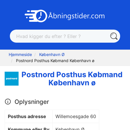
Hjemmeside
København Ø
Postnord Posthus Købmand København ø
Postnord Posthus Købmand
København ø
Oplysninger
Posthus adresse
Willemoesgade 60
Kommune eller By
København Ø