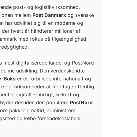
ende post- og logistikvirksomhed,
usionen mellem
Post Danmark
og svenske
n har udviklet sig til en moderne og
, der hvert år håndterer millioner af
Danmark med fokus på tilgængelighed,
æredygtighed.
s mest digitaliserede lande, og PostNord
g denne udvikling. Den verdenskendte
e-Boks
er et forbillede internationalt og
ere og virksomheder at modtage offentlig
nter digitalt – hurtigt, sikkert og
tilbyder desuden den populære
PostNord
ore pakker i realtid, administrere
ngssted og købe forsendelseslabels