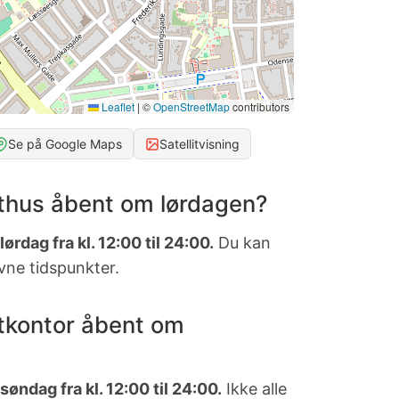
Leaflet
|
©
OpenStreetMap
contributors
Se på Google Maps
Satellitvisning
thus åbent om lørdagen?
ørdag fra kl. 12:00 til 24:00.
Du kan
vne tidspunkter.
tkontor åbent om
øndag fra kl. 12:00 til 24:00.
Ikke alle