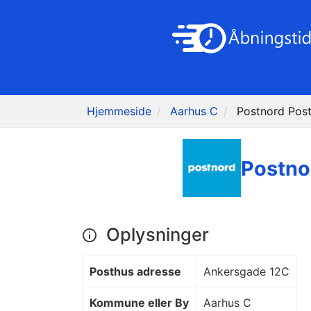
Hjemmeside
Aarhus C
Postnord Pos
Postno
Oplysninger
Posthus adresse
Ankersgade 12C
Kommune eller By
Aarhus C