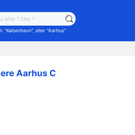
: "
København
", eller "
Aarhus
"
here Aarhus C