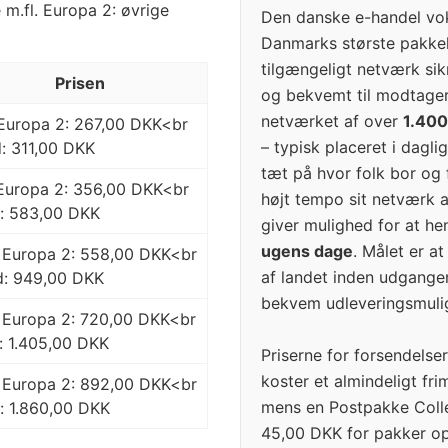
e m.fl. Europa 2: øvrige
Den danske e-handel vok
Danmarks største pakke
tilgængeligt netværk sik
Prisen
og bekvemt til modtagere
netværket af over
1.400
Europa 2: 267,00 DKK<br
– typisk placeret i dagli
: 311,00 DKK
tæt på hvor folk bor og
>Europa 2: 356,00 DKK<br
højt tempo sit netværk 
d: 583,00 DKK
giver mulighed for at h
ugens dage
. Målet er a
>Europa 2: 558,00 DKK<br
af landet inden udgangen
d: 949,00 DKK
bekvem udleveringsmuli
>Europa 2: 720,00 DKK<br
: 1.405,00 DKK
Priserne for forsendelser
koster et almindeligt fr
>Europa 2: 892,00 DKK<br
mens en Postpakke Colle
: 1.860,00 DKK
45,00 DKK for pakker op 