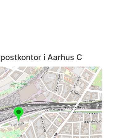
t postkontor i Aarhus C