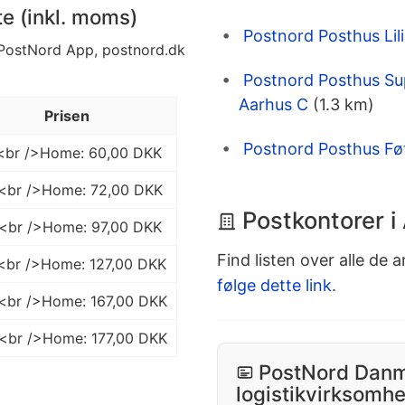
te (inkl. moms)
Postnord Posthus Lil
a PostNord App, postnord.dk
Postnord Posthus S
Aarhus C
(1.3 km)
Prisen
Postnord Posthus Fø
K<br />Home: 60,00 DKK
K<br />Home: 72,00 DKK
Postkontorer i
K<br />Home: 97,00 DKK
Find listen over alle de 
K<br />Home: 127,00 DKK
følge dette link
.
K<br />Home: 167,00 DKK
K<br />Home: 177,00 DKK
PostNord Danm
logistikvirksomh