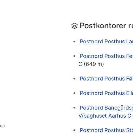
Postkontorer 
Postnord Posthus L
Postnord Posthus Fø
C
(649 m)
Postnord Posthus Fø
Postnord Posthus El
Postnord Banegårdsp
V/baghuset Aarhus C
en.
Postnord Posthus St