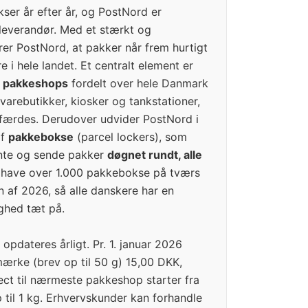
ser år efter år, og PostNord er
leverandør. Med et stærkt og
rer PostNord, at pakker når frem hurtigt
 i hele landet. Et centralt element er
 pakkeshops
fordelt over hele Danmark
gvarebutikker, kiosker og tankstationer,
 færdes. Derudover udvider PostNord i
af
pakkebokse
(parcel lockers), som
ente og sende pakker
døgnet rundt, alle
t have over 1.000 pakkebokse på tværs
 af 2026, så alle danskere har en
ghed tæt på.
 opdateres årligt. Pr. 1. januar 2026
imærke (brev op til 50 g) 15,00 DKK,
ct til nærmeste pakkeshop starter fra
til 1 kg. Erhvervskunder kan forhandle