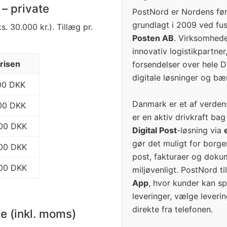
– private
PostNord er Nordens før
grundlagt i 2009 ved f
. 30.000 kr.). Tillæg pr.
Posten AB
. Virksomhede
innovativ logistikpartner
risen
forsendelser over hele 
digitale løsninger og b
00 DKK
Danmark er et af verden
00 DKK
er en aktiv drivkraft ba
00 DKK
Digital Post
-løsning via
gør det muligt for borg
00 DKK
post, fakturaer og dokume
00 DKK
miljøvenligt. PostNord 
App
, hvor kunder kan sp
leveringer, vælge leveri
direkte fra telefonen.
te (inkl. moms)