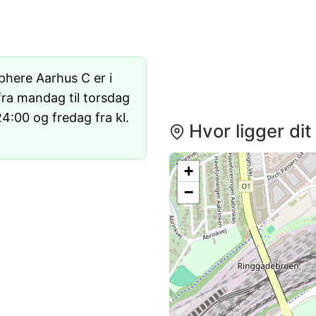
here Aarhus C er i
fra mandag til torsdag
24:00 og fredag fra kl.
Hvor ligger di
+
−