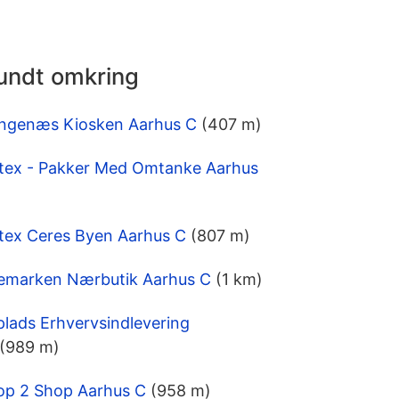
rundt omkring
angenæs Kiosken Aarhus C
(407 m)
tex - Pakker Med Omtanke Aarhus
tex Ceres Byen Aarhus C
(807 m)
lemarken Nærbutik Aarhus C
(1 km)
lads Erhvervsindlevering
(989 m)
op 2 Shop Aarhus C
(958 m)