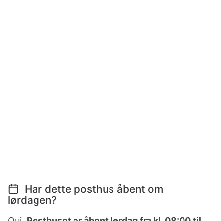
Har dette posthus åbent om
lørdagen?
Oui,
Posthuset er åbent lørdag fra kl. 08:00 til